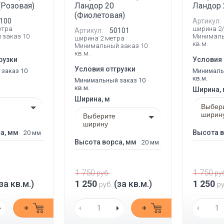
(Розовая)
Ландор 20
Ландор 
(Фиолетовая)
100
Артикул:
етра
ширина 2/
Артикул:
50101
 заказ 10
Минималь
ширина 2 метра
кв.м.
Минимальный заказ 10
кв.м.
рузки
Условия 
Условия отгрузки
заказ 10
Минималь
кв.м.
Минимальный заказ 10
кв.м.
Ширина,
Ширина, м
Выбер
ширин
Выберите
ширину
а, мм
Высота в
20 мм
Высота ворса, мм
20 мм
1 750
1 750
руб.
руб
за кв.м.)
1 250
(за кв.м.)
1 250
руб.
ру