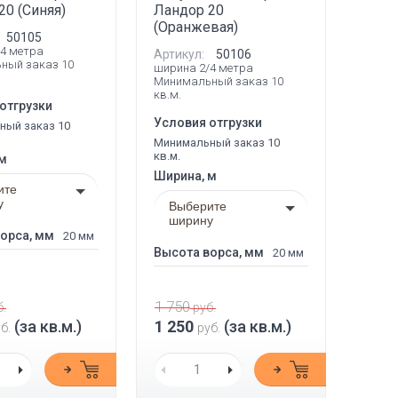
20 (Синяя)
Ландор 20
(Оранжевая)
50105
4 метра
Артикул:
50106
ный заказ 10
ширина 2/4 метра
Минимальный заказ 10
кв.м.
отгрузки
Условия отгрузки
ный заказ 10
Минимальный заказ 10
кв.м.
 м
Ширина, м
ите
у
Выберите
ширину
орса, мм
20 мм
Высота ворса, мм
20 мм
1 750
.
руб.
(за кв.м.)
1 250
(за кв.м.)
б.
руб.