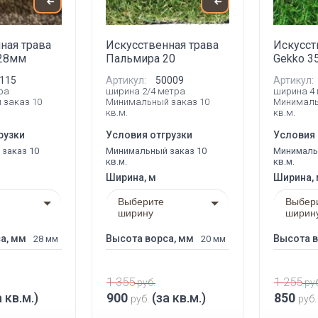
ная трава
Искусственная трава
Искусст
 28мм
Пальмира 20
Gekko 3
115
Артикул:
50009
Артикул:
ра
ширина 2/4 метра
ширина 4
 заказ 10
Минимальный заказ 10
Минималь
кв.м.
кв.м.
рузки
Условия отгрузки
Условия 
заказ 10
Минимальный заказ 10
Минималь
кв.м.
кв.м.
Ширина, м
Ширина,
Выберите
Выбер
ширину
ширин
а, мм
Высота ворса, мм
Высота в
28 мм
20 мм
1 355
1 255
руб.
руб
 кв.м.)
900
(за кв.м.)
850
руб.
руб.