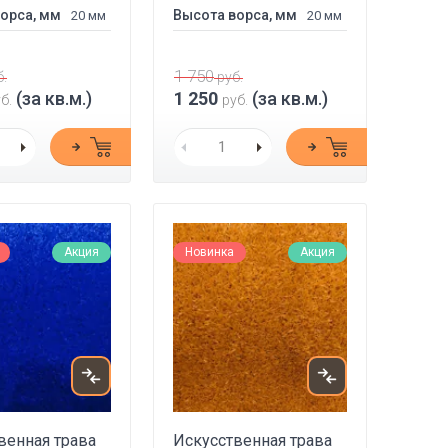
орса, мм
Высота ворса, мм
20 мм
20 мм
1 750
.
руб.
(за кв.м.)
1 250
(за кв.м.)
б.
руб.
Акция
Новинка
Акция
венная трава
Искусственная трава