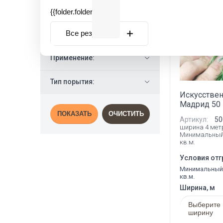
Тип ворса:
{{folder.folder_name}}
Все результаты
Основа:
Применение:
Тип порытия:
Искусствен
Мадрид 50
ПОКАЗАТЬ
ОЧИСТИТЬ
Артикул:
50
ширина 4 мет
Минимальный
кв.м.
Условия отг
Минимальный 
кв.м.
Ширина, м
Выберите
ширину