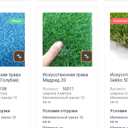
Акция
Новинка
ная трава
Искусственная трава
Искусст
(Голубая)
Мадрид 20
Gekko 5
108
Артикул:
50011
Артикул:
етра
ширина 4 метра
ширина 2/
 заказ 10
Минимальный заказ 10
Минималь
кв.м.
кв.м.
рузки
Условия отгрузки
Условия 
заказ 10
Минимальный заказ 10
Минималь
кв.м.
кв.м.