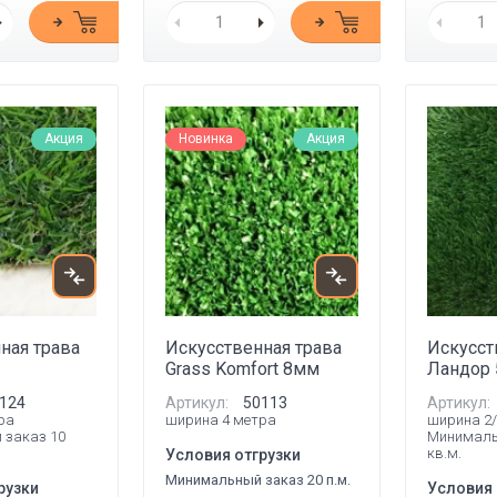
Акция
Новинка
Акция
ная трава
Искусственная трава
Искусст
Grass Komfort 8мм
Ландор 
124
Артикул:
50113
Артикул:
ра
ширина 4 метра
ширина 2/
 заказ 10
Минималь
кв.м.
Условия отгрузки
Минимальный заказ 20 п.м.
рузки
Условия 