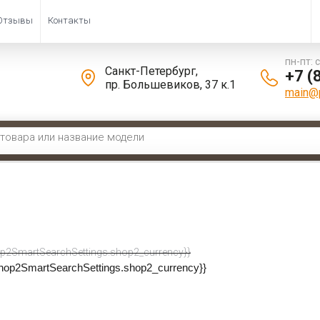
Отзывы
Контакты
пн-пт: 
Санкт-Петербург,
+7 (
пр. Большевиков, 37 к.1
main@p
енная трава
 \ 
Декоративная трава
вная трава
 по:
p2SmartSearchSettings.shop2_currency}}
shop2SmartSearchSettings.shop2_currency}}