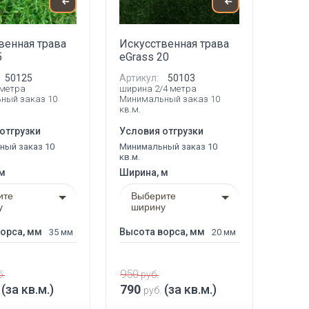
венная трава
Искусственная трава
5
eGrass 20
50125
Артикул:
50103
 метра
ширина 2/4 метра
ный заказ 10
Минимальный заказ 10
кв.м.
отгрузки
Условия отгрузки
ный заказ 10
Минимальный заказ 10
кв.м.
 м
Ширина, м
ите
Выберите
у
ширину
орса, мм
Высота ворса, мм
35 мм
20 мм
950
.
руб.
(за кв.м.)
790
(за кв.м.)
руб.