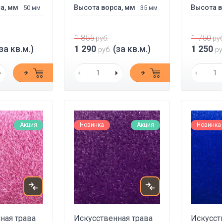
а, мм
Высота ворса, мм
Высота в
50 мм
35 мм
1 855
1 750
руб.
руб
за кв.м.)
1 290
(за кв.м.)
1 250
руб.
ру
Акция
Новинка
Акция
Новинка
ная трава
Искусственная трава
Искусст