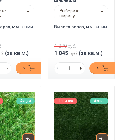
 м
Ширина, м
ите
Выберите
у
ширину
орса, мм
Высота ворса, мм
50 мм
50 мм
1 270
.
руб.
(за кв.м.)
1 045
(за кв.м.)
б.
руб.
Акция
Новинка
Акция