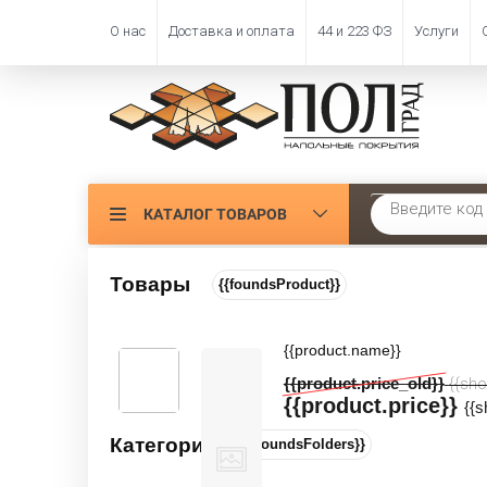
О нас
Доставка и оплата
44 и 223 ФЗ
Услуги
КАТАЛОГ ТОВАРОВ
Главная
 \ 
Искусств
Товары
{{foundsProduct}}
ФИЛЬТР
Декорати
{{product.name}}
Цена:
{{product.price_old}}
Сортировать
{{sho
{{product.price}}
Производитель:
{{
Категории
{{foundsFolders}}
Высота ворса, мм: