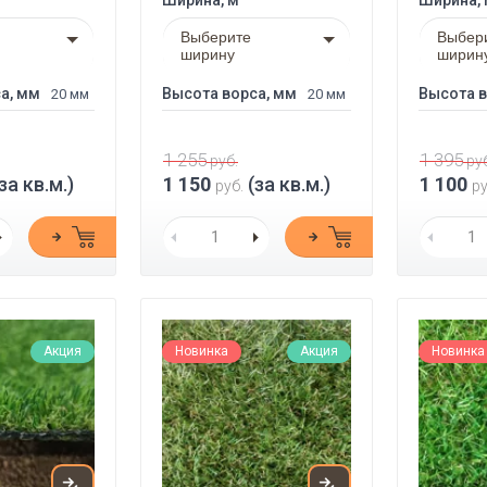
Ширина, м
Ширина,
Выберите
Выбер
ширину
ширин
а, мм
Высота ворса, мм
Высота в
20 мм
20 мм
1 255
1 395
руб.
руб
за кв.м.)
1 150
(за кв.м.)
1 100
руб.
ру
Акция
Новинка
Акция
Новинка