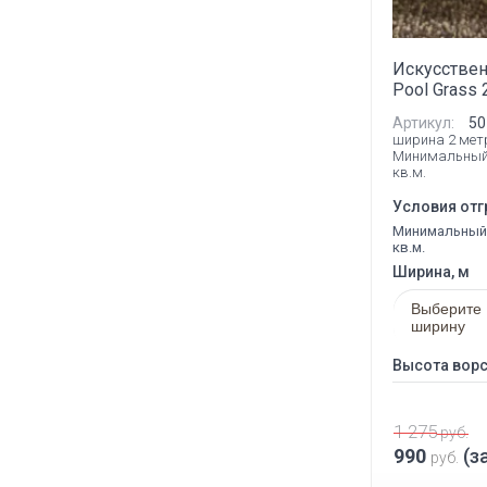
Искусствен
Pool Grass
Артикул:
50
ширина 2 мет
Минимальный
кв.м.
Условия отг
Минимальный 
кв.м.
Ширина, м
Выберите
ширину
Высота ворс
1 275
руб.
990
(за
руб.