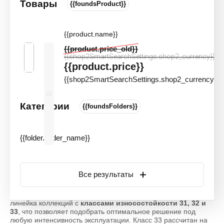
Товары
ФИЛЬТР
{{foundsProduct}}
Главная
 \ 
Ковровая плитка
 \ 
Bonkeel (Нидерланды)
{{product.name}}
Коммерческая ковровая плитка
{{product.price_old}}
{{shop2SmartSearchSettings.shop2_currency}}
Bonkeel (Нидерланды) КМ2
{{product.price}}
{{shop2SmartSearchSettings.shop2_currency}}
Bonkeel — голландское качество для
Категории
{{foundsFolders}}
коммерческих интерьеров
Ковровая плитка Bonkeel
— это напольное покрытие
премиального сегмента, производимое в Нидерландах на
{{folder.folder_name}}
современных высокотехнологичных мощностях. Бренд
специализируется на модульных решениях для объектов с
высокой и средней проходимостью: офисов, бизнес-центров,
гостиниц, ресторанов, торговых центров, кинотеатров и
Все результаты
учебных заведений .
Основное преимущество продукции Bonkeel — широкая
линейка коллекций с
классами износостойкости 31, 32 и
33
, что позволяет подобрать оптимальное решение под
любую интенсивность эксплуатации. Класс 33 рассчитан на