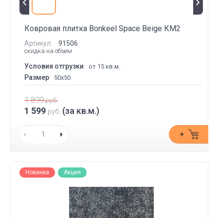
Ковровая плитка Bonkeel Space Beige КМ2
Артикул:
91506
скидка на объем
Условия отгрузки
от 15 кв.м.
Размер
50x50
1 899
руб.
1 599
(за кв.м.)
руб.
Новинка
Акция