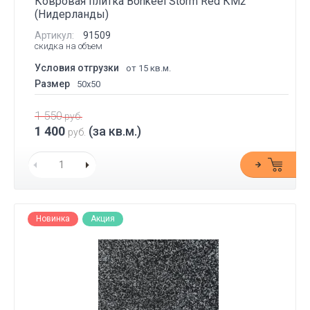
Ковровая плитка Bonkeel Storm Red КМ2
(Нидерланды)
Артикул:
91509
скидка на объем
Условия отгрузки
от 15 кв.м.
Размер
50x50
1 550
руб.
1 400
(за кв.м.)
руб.
Новинка
Акция