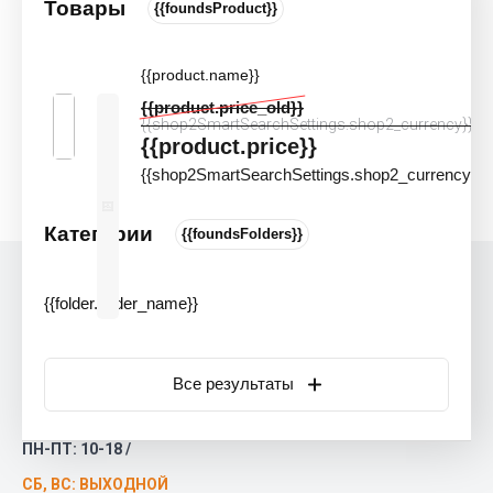
Акции и скидки
Товары
{{foundsProduct}}
Дизайнерам и архитекторам
{{product.name}}
{{product.price_old}}
Главная
 \ 
Karat
{{shop2SmartSearchSettings.shop2_currency}}
{{product.price}}
Karat
{{shop2SmartSearchSettings.shop2_currency}}
Категории
{{foundsFolders}}
Контакты
{{folder.folder_name}}
main@polgrad.ru
+7 (812) 507-62-32
ОБРАТНЫЙ ЗВОНОК
Все результаты
САНКТ-ПЕТЕРБУРГ,
ПР. БОЛЬШЕВИКОВ, 37
к.1
ПН-ПТ: 10-18 /
СБ, ВС: ВЫХОДНОЙ