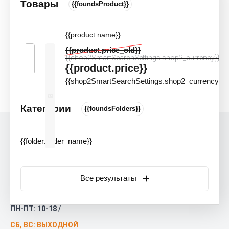
Акции и скидки
Товары
{{foundsProduct}}
Дизайнерам и архитекторам
{{product.name}}
{{product.price_old}}
Главная
 \ 
Upofloor
{{shop2SmartSearchSettings.shop2_currency}}
{{product.price}}
Upofloor
{{shop2SmartSearchSettings.shop2_currency}}
Категории
{{foundsFolders}}
Контакты
{{folder.folder_name}}
main@polgrad.ru
+7 (812) 507-62-32
ОБРАТНЫЙ ЗВОНОК
Все результаты
САНКТ-ПЕТЕРБУРГ,
ПР. БОЛЬШЕВИКОВ, 37
к.1
ПН-ПТ: 10-18 /
СБ, ВС: ВЫХОДНОЙ