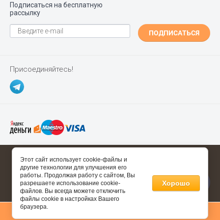
Подписаться на бесплатную
рассылку
ПОДПИСАТЬСЯ
Присоединяйтесь!
Copyright ©
Polgrad.ru
2014 - 2026
Этот сайт использует cookie-файлы и
другие технологии для улучшения его
Полезные ссылки
работы. Продолжая работу с сайтом, Вы
Хорошо
разрешаете использование cookie-
Информация о товаре носит справочный характер и не
файлов. Вы всегда можете отключить
файлы cookie в настройках Вашего
является публичной офертой, определяемой
браузера.
положениями статьи 437 Гражданского Кодекса Российской
0
Федерации.