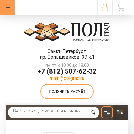
Санкт-Петербург,
пр. Большевиков, 37 к.1
пн-пт: с 10.00 до 18.00
+7 (812) 507-62-32
main@polgrad.ru
ПОЛУЧИТЬ РАСЧЁТ
Главная
 \ 
Сопутствующие товары
 \ 
Подложка для ковролина Interfloor Dyralay FR6 (15.07 м2) КМ3