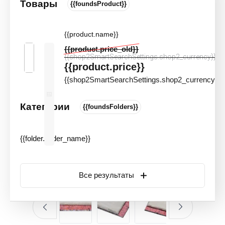
Товары
{{foundsProduct}}
Подложка для ковролина Interfloor
Dyralay FR6 (15.07 м2) КМ3
{{product.name}}
Цвета и оттенки
Артикул:
80793
{{product.price_old}}
{{shop2SmartSearchSettings.shop2_currency}}
{{product.price}}
{{shop2SmartSearchSettings.shop2_currency}}
Категории
{{foundsFolders}}
{{folder.folder_name}}
Все результаты