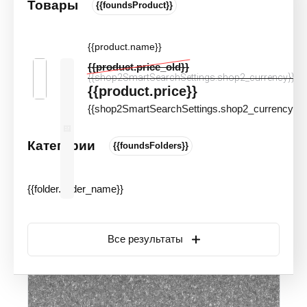
Товары
{{foundsProduct}}
Плитка ПВХ Tarkett Art Vinyl Murano
Crystal
{{product.name}}
Цвета и оттенки
Артикул:
70303
{{product.price_old}}
Новинка
Акция
{{shop2SmartSearchSettings.shop2_currency}}
{{product.price}}
{{shop2SmartSearchSettings.shop2_currency}}
Категории
{{foundsFolders}}
{{folder.folder_name}}
Все результаты