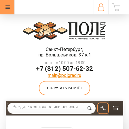
Санкт-Петербург,
пр. Большевиков, 37 к.1
пн-пт: с 10.00 до 18.00
+7 (812) 507-62-32
main@polgrad.ru
ПОЛУЧИТЬ РАСЧЁТ
Главная
 \ 
Плитка ПВХ Tarkett Art Vinyl Murano Crystal