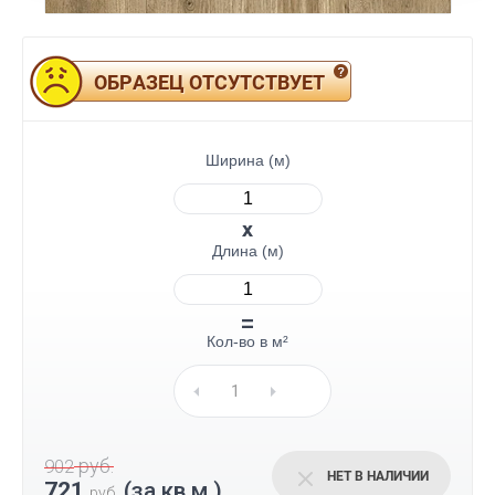
ОБРАЗЕЦ ОТСУТСТВУЕТ
Ширина (м)
Длина (м)
Кол-во в м²
руб.
902
НЕТ В НАЛИЧИИ
721
(за кв.м.)
руб.