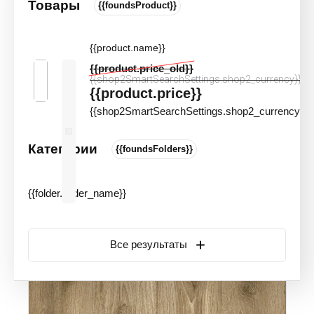
Товары
{{foundsProduct}}
Линолеум бытовой Juteks Forum
Avenue 296M
{{product.name}}
Цвета и оттенки
Артикул:
20579
{{product.price_old}}
Новинка
Акция
{{shop2SmartSearchSettings.shop2_currency}}
{{product.price}}
{{shop2SmartSearchSettings.shop2_currency}}
Категории
{{foundsFolders}}
{{folder.folder_name}}
Все результаты