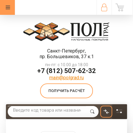
Санкт-Петербург,
пр. Большевиков, 37 к.1
пн-пт: с 10.00 до 18.00
+7 (812) 507-62-32
main@polgrad.ru
ПОЛУЧИТЬ РАСЧЁТ
Главная
 \ 
Линолеум
 \ 
Линолеум бытовой Juteks Forum Avenue 296M