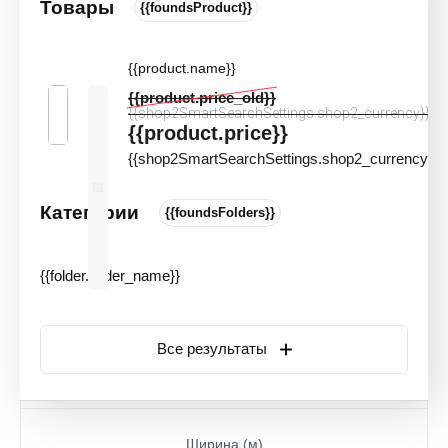
Товары
{{foundsProduct}}
Линолеум гомогенный Tarkett IQ
Monolit Cmoni-925
{{product.name}}
Цвета и оттенки
Артикул:
20130
{{product.price_old}}
{{shop2SmartSearchSettings.shop2_currency}}
{{product.price}}
{{shop2SmartSearchSettings.shop2_currency}}
Категории
{{foundsFolders}}
{{folder.folder_name}}
Все результаты
ОБРАЗЕЦ ЕСТЬ
Ширина (м)