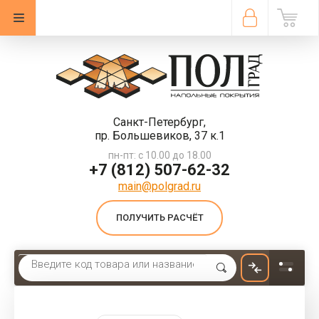
Санкт-Петербург,
пр. Большевиков, 37 к.1
пн-пт: с 10.00 до 18.00
+7 (812) 507-62-32
main@polgrad.ru
ПОЛУЧИТЬ РАСЧЁТ
Главная
 \ 
Линолеум
 \ 
Линолеум гомогенный Tarkett IQ Monolit Cmoni-925