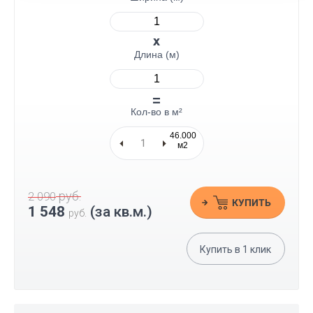
Длина (м)
Кол-во в м²
46.000
м2
руб.
2 090
КУПИТЬ
1 548
(за кв.м.)
руб.
Купить в
1
клик