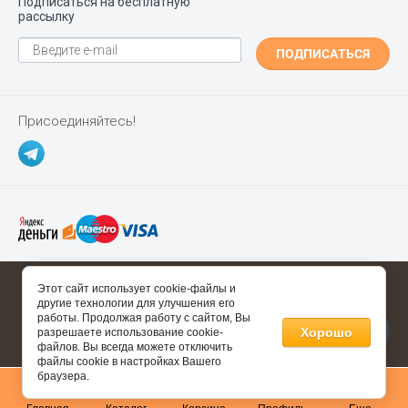
Подписаться на бесплатную
рассылку
ПОДПИСАТЬСЯ
Присоединяйтесь!
Copyright ©
Polgrad.ru
2014 - 2026
Этот сайт использует cookie-файлы и
другие технологии для улучшения его
Полезные ссылки
работы. Продолжая работу с сайтом, Вы
Хорошо
разрешаете использование cookie-
файлов. Вы всегда можете отключить
Информация о товаре носит справочный характер и не
файлы cookie в настройках Вашего
является публичной офертой, определяемой
браузера.
положениями статьи 437 Гражданского Кодекса Российской
0
Федерации.