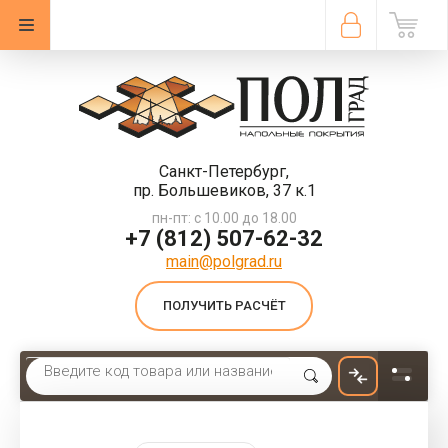
Санкт-Петербург,
пр. Большевиков, 37 к.1
пн-пт: с 10.00 до 18.00
+7 (812) 507-62-32
main@polgrad.ru
ПОЛУЧИТЬ РАСЧЁТ
Главная
 \ 
Линолеум
 \ 
Линолеум гомогенный Tarkett IQ Eminent 21030143