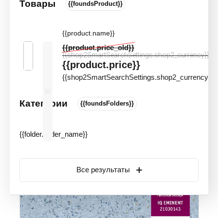
Товары
{{foundsProduct}}
Линолеум гомогенный Tarkett IQ
Eminent 3101071
{{product.name}}
Цвета и оттенки
Артикул:
20174
{{product.price_old}}
{{shop2SmartSearchSettings.shop2_currency}}
{{product.price}}
{{shop2SmartSearchSettings.shop2_currency}}
Категории
{{foundsFolders}}
{{folder.folder_name}}
Все результаты