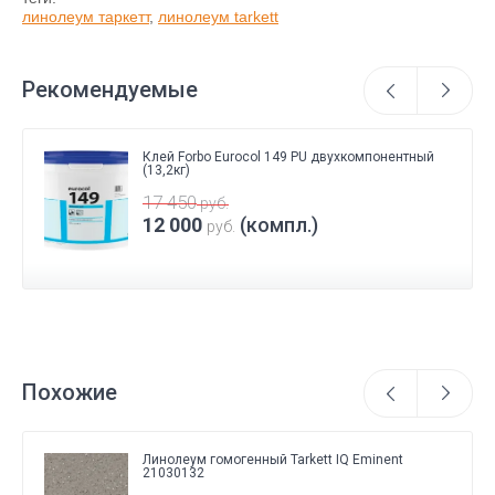
линолеум таркетт
,
линолеум tarkett
Рекомендуемые
Клей Forbo Eurocol 149 PU двухкомпонентный
(13,2кг)
17 450
руб.
12 000
(компл.)
руб.
Похожие
Линолеум гомогенный Tarkett IQ Eminent
21030132