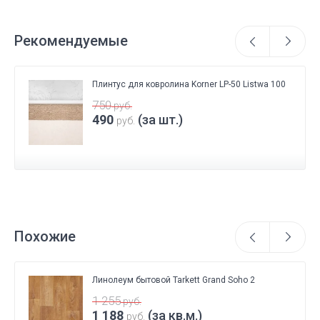
Рекомендуемые
Плинтус для ковролина Korner LP-50 Listwa 100
750
руб.
490
(за шт.)
руб.
Похожие
Линолеум бытовой Tarkett Grand Soho 2
1 255
руб.
1 188
(за кв.м.)
руб.