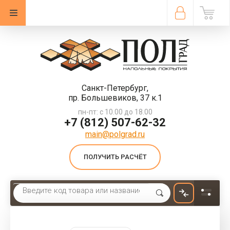
Санкт-Петербург,
пр. Большевиков, 37 к.1
пн-пт: с 10.00 до 18.00
+7 (812) 507-62-32
main@polgrad.ru
ПОЛУЧИТЬ РАСЧЁТ
Главная
 \ 
Линолеум
 \ 
Линолеум бытовой Tarkett Discovery Kyoto 2