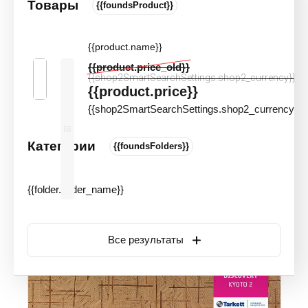
Товары
{{foundsProduct}}
Линолеум бытовой Tarkett Discovery
Kyoto 2
{{product.name}}
Цвета и оттенки
Артикул:
20010
{{product.price_old}}
{{shop2SmartSearchSettings.shop2_currency}}
{{product.price}}
{{shop2SmartSearchSettings.shop2_currency}}
Категории
{{foundsFolders}}
{{folder.folder_name}}
Все результаты