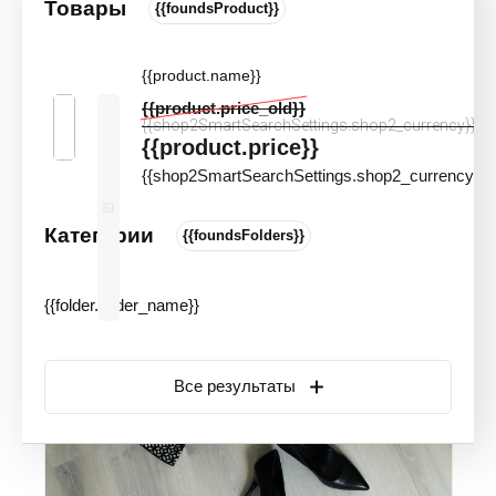
Товары
{{foundsProduct}}
Кварцвиниловая плитка FineFloor FF-
1132 Дуб Уоррен (Клеевой Тип)
{{product.name}}
Цвета и оттенки
Артикул:
70121
{{product.price_old}}
{{shop2SmartSearchSettings.shop2_currency}}
Новинка
Акция
{{product.price}}
{{shop2SmartSearchSettings.shop2_currency}}
Категории
{{foundsFolders}}
{{folder.folder_name}}
Все результаты