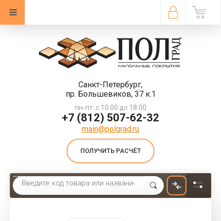
Санкт-Петербург,
пр. Большевиков, 37 к.1
пн-пт: с 10.00 до 18.00
+7 (812) 507-62-32
main@polgrad.ru
ПОЛУЧИТЬ РАСЧЁТ
Главная
 \ 
Кварцвиниловая плитка FineFloor FF-1132 Дуб Уоррен (Клеевой Тип)