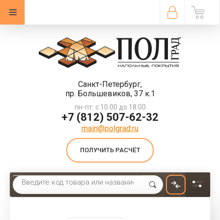
Санкт-Петербург,
пр. Большевиков, 37 к.1
пн-пт: с 10.00 до 18.00
+7 (812) 507-62-32
main@polgrad.ru
ПОЛУЧИТЬ РАСЧЁТ
Главная
 \ 
Кварцвиниловая плитка FineFloor FineFlex FX-107 Дуб Тигирек 