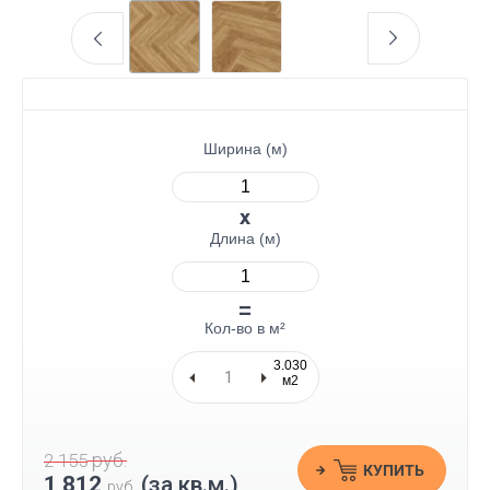
Ширина (м)
Длина (м)
Кол-во в м²
3.030
м2
руб.
2 155
КУПИТЬ
1 812
(за кв.м.)
руб.