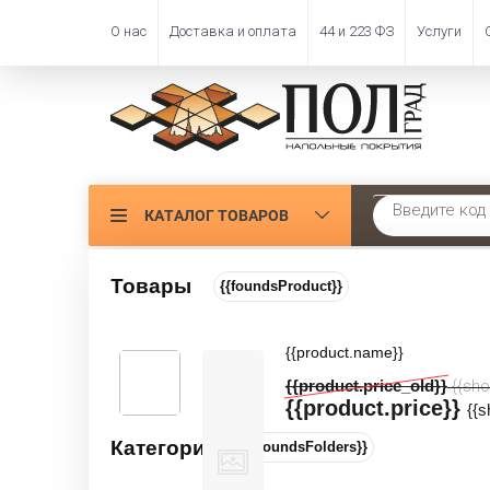
О нас
Доставка и оплата
44 и 223 ФЗ
Услуги
КАТАЛОГ ТОВАРОВ
Главная
 \ 
Ковровая плитка
 \ 
Ковровая плитка Modulyss Millenni
Товары
{{foundsProduct}}
Ковровая плитка Modulyss Millen
Цвета и оттенк
Артикул:
91248
{{product.name}}
Новинка
Акция
{{product.price_old}}
{{sho
{{product.price}}
{{
Категории
{{foundsFolders}}