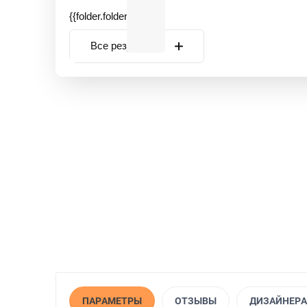
{{folder.folder_name}}
Все результаты
Ковровая плитка Bonkeel Shade
Ковровая плитка AW
Blue КМ2
93 КМ2
2 290
3 750
руб.
руб.
1 990
(за кв.м.)
3 299
(за к
руб.
руб.
ПАРАМЕТРЫ
ОТЗЫВЫ
ДИЗАЙНЕР