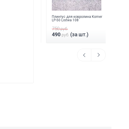
Плинтус Rico Leo
Плинтус для ковролина Korner
Клей Fo
андинавский
LP-50 Listwa 108
двухко
750
17 45
руб.
а шт.)
490
(за шт.)
12 0
руб.