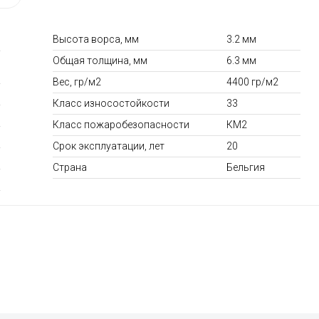
Высота ворса, мм
3.2 мм
с Rico Leo
Плинтус для ковролина Korner
Пластиковый 
LP-50 Listwa 102
№152 Дуб Ск
Общая толщина, мм
6.3 мм
750
295
руб.
руб.
Вес, гр/м2
4400 гр/м2
.)
490
(за шт.)
180
(з
руб.
руб.
Класс износостойкости
33
Класс пожаробезопасности
КМ2
Срок эксплуатации, лет
20
Страна
Бельгия