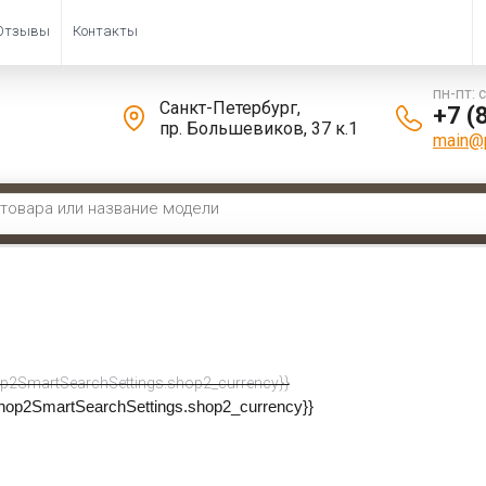
Отзывы
Контакты
пн-пт: 
Санкт-Петербург,
+7 (
пр. Большевиков, 37 к.1
main@p
um Nxtgen 907 КМ2
nium Nxtgen 907 КМ2
и
p2SmartSearchSettings.shop2_currency}}
ОБРАЗЕЦ
shop2SmartSearchSettings.shop2_currency}}
Кол-во в м²
Ширина (м)
Длина (м)