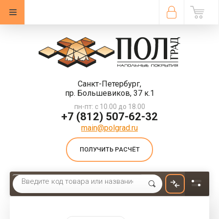
Санкт-Петербург,
пр. Большевиков, 37 к.1
пн-пт: с 10.00 до 18.00
+7 (812) 507-62-32
main@polgrad.ru
ПОЛУЧИТЬ РАСЧЁТ
Главная
 \ 
Ковровая плитка
 \ 
Ковровая плитка Forbo Flotex Colour Metro t546036 gold КМ2