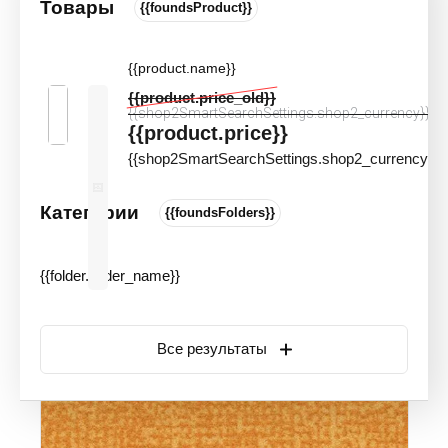
Товары
{{foundsProduct}}
Ковровая плитка Forbo Flotex Colour
Metro t546036 gold КМ2
{{product.name}}
Цвета и оттенки
Артикул:
90259
{{product.price_old}}
{{shop2SmartSearchSettings.shop2_currency}}
Новинка
Акция
{{product.price}}
{{shop2SmartSearchSettings.shop2_currency}}
Категории
{{foundsFolders}}
{{folder.folder_name}}
Все результаты