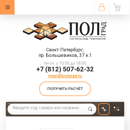
Санкт-Петербург,
пр. Большевиков, 37 к.1
пн-пт: с 10.00 до 18.00
+7 (812) 507-62-32
main@polgrad.ru
ПОЛУЧИТЬ РАСЧЁТ
Главная
 \ 
Ковровая плитка
 \ 
Ковровая плитка Escom Cube 8153 КМ2