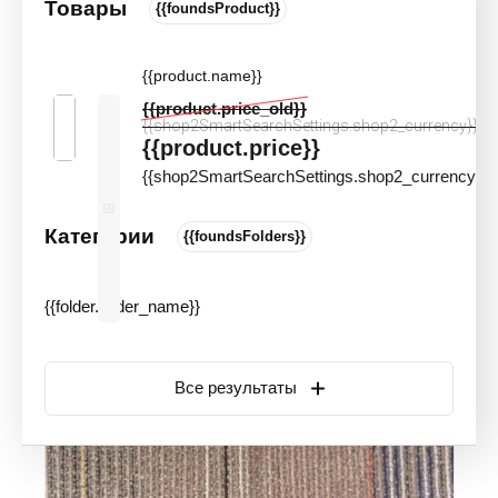
Товары
{{foundsProduct}}
Ковровая плитка Escom Cube 8153
КМ2
{{product.name}}
Цвета и оттенки
Артикул:
91054
{{product.price_old}}
Новинка
Акция
{{shop2SmartSearchSettings.shop2_currency}}
{{product.price}}
{{shop2SmartSearchSettings.shop2_currency}}
Категории
{{foundsFolders}}
{{folder.folder_name}}
Все результаты