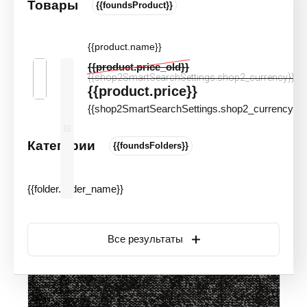
Товары
{{foundsProduct}}
Ковровая плитка Bonkeel Stone
Graphit КМ2
{{product.name}}
Цвета и оттенки
Артикул:
91560
{{product.price_old}}
{{shop2SmartSearchSettings.shop2_currency}}
Новинка
Акция
{{product.price}}
{{shop2SmartSearchSettings.shop2_currency}}
Категории
{{foundsFolders}}
{{folder.folder_name}}
Все результаты