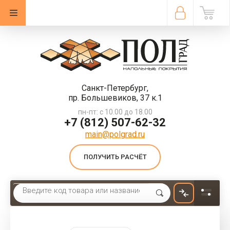
Санкт-Петербург,
пр. Большевиков, 37 к.1
пн-пт: с 10.00 до 18.00
+7 (812) 507-62-32
main@polgrad.ru
ПОЛУЧИТЬ РАСЧЁТ
Главная
 \ 
Ковровая плитка
 \ 
Ковровая плитка Bonkeel Stone Graphit КМ2