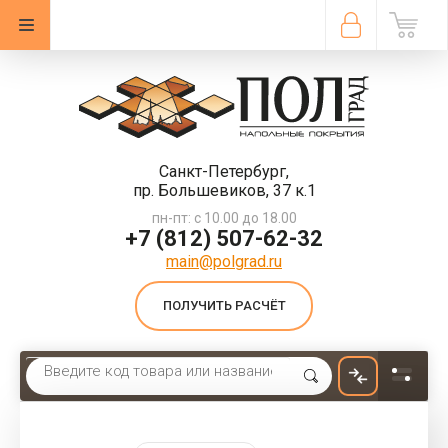
Санкт-Петербург,
пр. Большевиков, 37 к.1
пн-пт: с 10.00 до 18.00
+7 (812) 507-62-32
main@polgrad.ru
ПОЛУЧИТЬ РАСЧЁТ
Главная
 \ 
Ковровая плитка
 \ 
Ковровая плитка Balsan Origami 980 КМ2