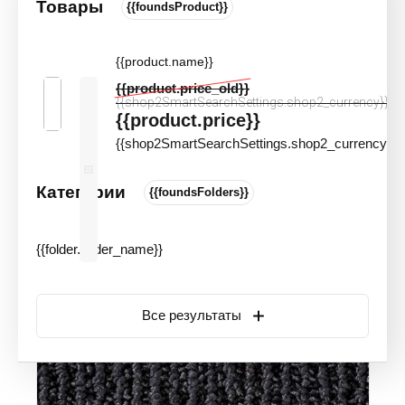
Товары
{{foundsProduct}}
Ковровая плитка Balsan Origami 980
КМ2
{{product.name}}
Цвета и оттенки
Артикул:
90740
{{product.price_old}}
Акция
{{shop2SmartSearchSettings.shop2_currency}}
{{product.price}}
{{shop2SmartSearchSettings.shop2_currency}}
Категории
{{foundsFolders}}
{{folder.folder_name}}
Все результаты