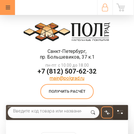
Санкт-Петербург,
пр. Большевиков, 37 к.1
пн-пт: с 10.00 до 18.00
+7 (812) 507-62-32
main@polgrad.ru
ПОЛУЧИТЬ РАСЧЁТ
Главная
 \ 
Ковролин
 \ 
Ковролин из полиамида
 \ 
Ковролин коммерческий Betap Lake 111