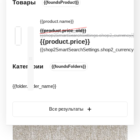
Товары
{{foundsProduct}}
Ковролин коммерческий Betap Lake
111
{{product.name}}
Цвета и оттенки
Артикул:
12600
{{product.price_old}}
{{shop2SmartSearchSettings.shop2_currency}}
Новинка
Акция
{{product.price}}
{{shop2SmartSearchSettings.shop2_currency}}
Категории
{{foundsFolders}}
{{folder.folder_name}}
Все результаты