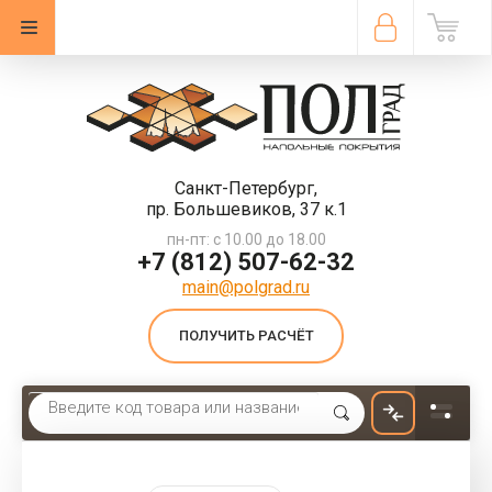
Санкт-Петербург,
пр. Большевиков, 37 к.1
пн-пт: с 10.00 до 18.00
+7 (812) 507-62-32
main@polgrad.ru
ПОЛУЧИТЬ РАСЧЁТ
Главная
 \ 
Ковролин
 \ 
Бытовой ковролин
 \ 
Ковролин AW Invictus Scorpius 72