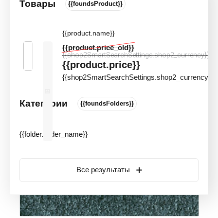
Товары
{{foundsProduct}}
Ковролин AW Invictus Scorpius 72
Цвета и оттенки
Артикул:
11538
{{product.name}}
{{product.price_old}}
{{shop2SmartSearchSettings.shop2_currency}}
{{product.price}}
{{shop2SmartSearchSettings.shop2_currency}}
Категории
{{foundsFolders}}
{{folder.folder_name}}
Все результаты