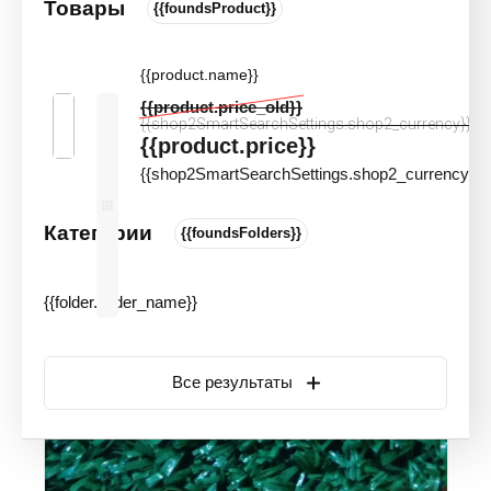
Товары
{{foundsProduct}}
Искусственная трава GreenGrass
11мм
{{product.name}}
Цвета и оттенки
Артикул:
50104
{{product.price_old}}
Новинка
Акция
{{shop2SmartSearchSettings.shop2_currency}}
{{product.price}}
{{shop2SmartSearchSettings.shop2_currency}}
Категории
{{foundsFolders}}
{{folder.folder_name}}
Все результаты