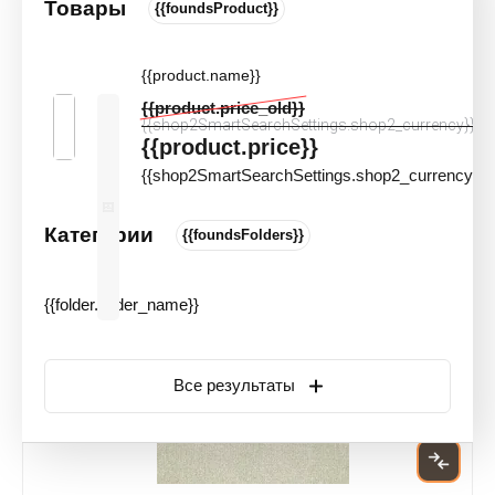
Товары
ФИЛЬТР
{{foundsProduct}}
Главная
 \ 
Ковролин
 \ 
Ковролин из полиамида
{{product.name}}
Ковролин из полиамида
{{product.price_old}}
{{shop2SmartSearchSettings.shop2_currency}}
{{product.price}}
{{shop2SmartSearchSettings.shop2_currency}}
Сортировать по:
Категории
{{foundsFolders}}
Акция
{{folder.folder_name}}
Все результаты