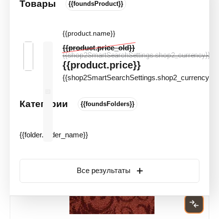
Товары
ФИЛЬТР
{{foundsProduct}}
Главная
 \ 
Ковролин
 \ 
Ковролин для ресторана
{{product.name}}
Ковролин для ресторана
{{product.price_old}}
{{shop2SmartSearchSettings.shop2_currency}}
{{product.price}}
{{shop2SmartSearchSettings.shop2_currency}}
Сортировать по:
Категории
{{foundsFolders}}
Акция
{{folder.folder_name}}
Все результаты