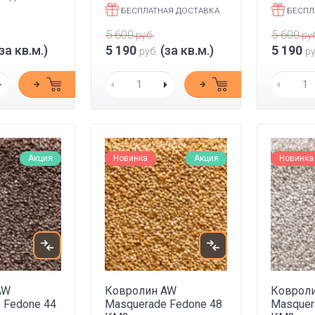
БЕСПЛАТНАЯ ДОСТАВКА
БЕСПЛ
5 600
5 600
руб.
руб
за кв.м.)
5 190
(за кв.м.)
5 190
руб.
ру
Акция
Новинка
Акция
Новинка
AW
Ковролин AW
Коврол
 Fedone 44
Masquerade Fedone 48
Masquer