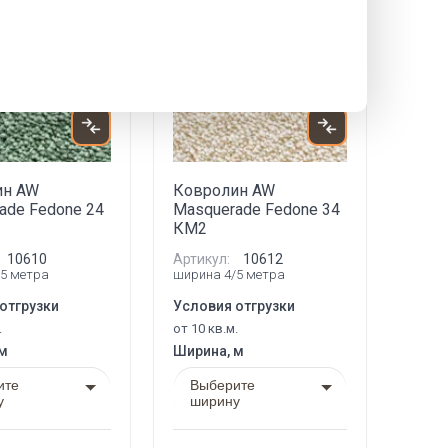
Акция
Новинка
Акция
ин AW
Ковролин AW
ade Fedone 24
Masquerade Fedone 34
КМ2
10610
Артикул:
10612
5 метра
ширина 4/5 метра
отгрузки
Условия отгрузки
.
от 10 кв.м.
 м
Ширина, м
ите
Выберите
у
ширину