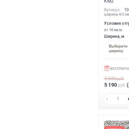
КМ2
Артикул:
10
ширина 4/5 м
Условия отг
от 10 кв.м.
Ширина, м
Выберите
ширину
БЕСПЛАТН
5 600
руб.
5 190
(
руб.