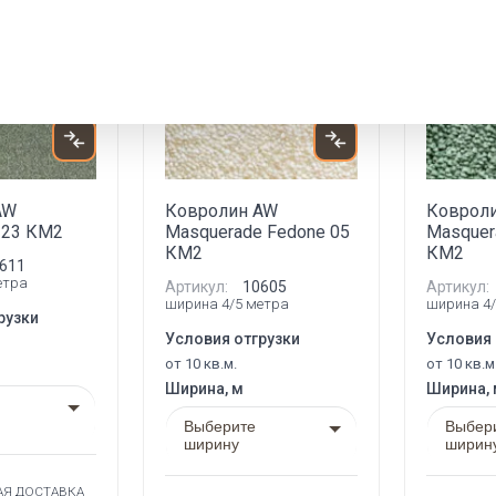
Акция
Новинка
Акция
Новинка
AW
Ковролин AW
Коврол
n 23 КМ2
Masquerade Fedone 05
Masquer
КМ2
КМ2
611
етра
Артикул:
10605
Артикул:
ширина 4/5 метра
ширина 4/
рузки
Условия отгрузки
Условия 
от 10 кв.м.
от 10 кв.м
Ширина, м
Ширина,
Выберите
Выбер
ширину
ширин
АЯ ДОСТАВКА