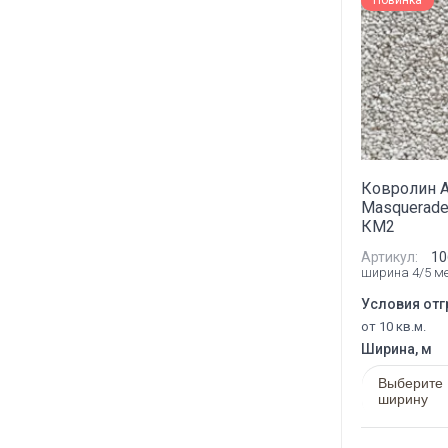
Новинка
Ковролин 
Masquerade
КМ2
Артикул:
10
ширина 4/5 м
Условия отг
от 10 кв.м.
Ширина, м
Выберите
ширину