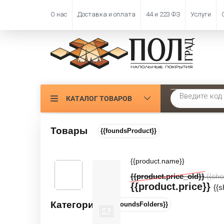
О нас
Доставка и оплата
44 и 223 ФЗ
Услуги
КАТАЛОГ ТОВАРОВ
Главная
 \ 
Ковроли
Товары
{{foundsProduct}}
ФИЛЬТР
Ковролин 
{{product.name}}
Цена:
{{product.price_old}}
Сортировать
{{sho
{{product.price}}
Производитель:
{{
Категории
{{foundsFolders}}
Ширина, м: