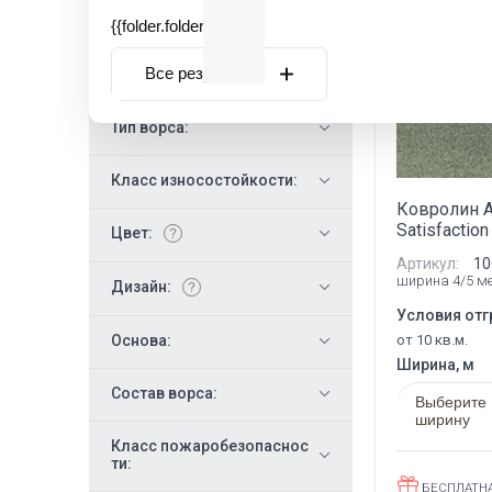
Новинка
Общая толщина, мм:
{{folder.folder_name}}
Все результаты
Высота ворса, мм:
Тип ворса:
Класс износостойкости:
Ковролин 
Satisfactio
Цвет:
Артикул:
10
ширина 4/5 м
Дизайн:
Условия отг
Основа:
от 10 кв.м.
Ширина, м
Состав ворса:
Выберите
ширину
Класс пожаробезопаснос
ти:
БЕСПЛАТН