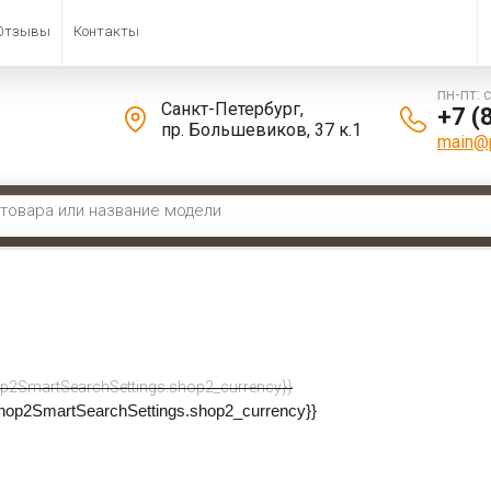
Отзывы
Контакты
пн-пт: 
Санкт-Петербург,
+7 (
пр. Большевиков, 37 к.1
main@p
н
 \ 
Fedone
Fedone Associated Weavers (AW) Masque
 по:
p2SmartSearchSettings.shop2_currency}}
shop2SmartSearchSettings.shop2_currency}}