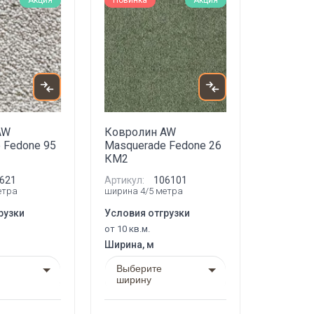
Акция
Новинка
Акция
AW
Ковролин AW
 Fedone 95
Masquerade Fedone 26
КМ2
621
Артикул:
106101
етра
ширина 4/5 метра
рузки
Условия отгрузки
от 10 кв.м.
Ширина, м
Выберите
ширину