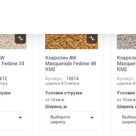
Акция
Новинка
Акция
Новинка
AW
Ковролин AW
Коврол
 Fedone 34
Masquerade Fedone 48
Masquer
КМ2
КМ2
612
Артикул:
10614
Артикул:
етра
ширина 4/5 метра
ширина 4/
рузки
Условия отгрузки
Условия 
от 10 кв.м.
от 10 кв.м
Ширина, м
Ширина,
Выберите
Выбер
ширину
ширин