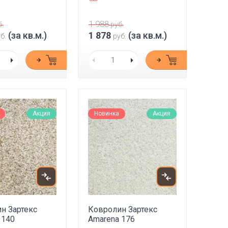
1 988
.
руб.
(за кв.м.)
1 878
(за кв.м.)
б.
руб.
Акция
Новинка
Акция
н Зартекс
Ковролин Зартекс
 140
Amarena 176