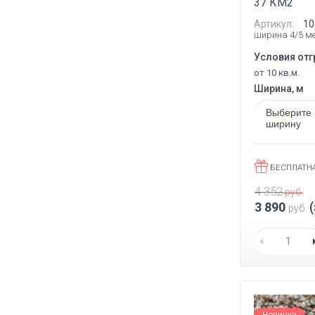
37 КМ2
Артикул:
10
ширина 4/5 м
Условия отг
от 10 кв.м.
Ширина, м
Выберите
ширину
БЕСПЛАТН
4 352
руб.
3 890
(
руб.