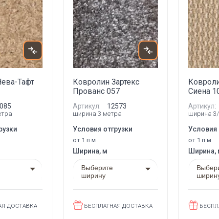
Нева-Тафт
Ковролин Зартекс
Ковроли
Прованс 057
Сиена 1
085
Артикул:
12573
Артикул:
етра
ширина 3 метра
ширина 3/
рузки
Условия отгрузки
Условия 
от 1 п.м.
от 1 п.м.
Ширина, м
Ширина,
Выберите
Выбер
ширину
ширин
АЯ ДОСТАВКА
БЕСПЛАТНАЯ ДОСТАВКА
БЕСПЛ