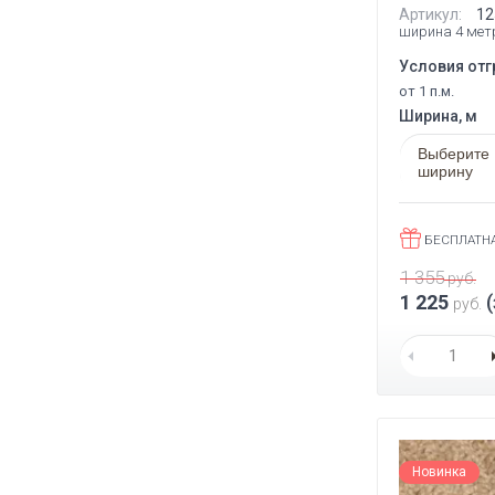
Артикул:
12
ширина 4 мет
Условия отг
от 1 п.м.
Ширина, м
Выберите
ширину
БЕСПЛАТН
1 355
руб.
1 225
(
руб.
Новинка