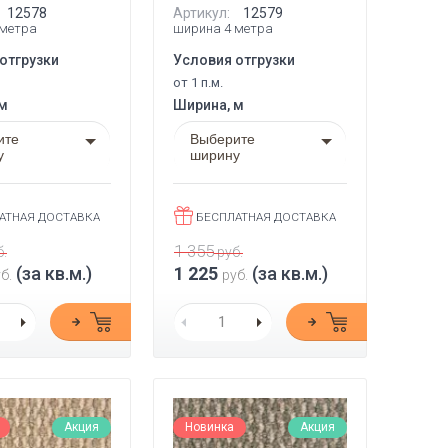
12578
Артикул:
12579
 метра
ширина 4 метра
отгрузки
Условия отгрузки
от 1 п.м.
 м
Ширина, м
ите
Выберите
у
ширину
АТНАЯ ДОСТАВКА
БЕСПЛАТНАЯ ДОСТАВКА
1 355
.
руб.
(за кв.м.)
1 225
(за кв.м.)
б.
руб.
Акция
Новинка
Акция