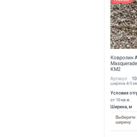
Новинка
Ковролин 
Masquerade
КМ2
Артикул:
10
ширина 4/5 м
Условия отг
от 10 кв.м.
Ширина, м
Выберите
ширину