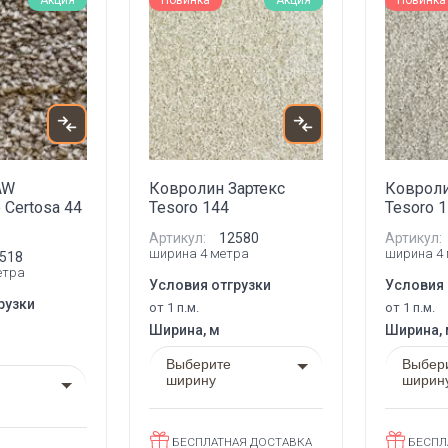
Акция
Новинка
Акция
Новинка
AW
Ковролин Зартекс
Ковроли
 Certosa 44
Tesoro 144
Tesoro 
Артикул:
12580
Артикул:
ширина 4 метра
ширина 4
518
етра
Условия отгрузки
Условия 
рузки
от 1 п.м.
от 1 п.м.
Ширина, м
Ширина,
Выберите
Выбер
ширину
ширин
БЕСПЛАТНАЯ ДОСТАВКА
БЕСПЛ