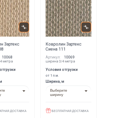
н Зартекс
Ковролин Зартекс
08
Сиена 111
10068
Артикул:
10069
4 метра
ширина 3/4 метра
отгрузки
Условия отгрузки
от 1 п.м.
 м
Ширина, м
ите
Выберите
у
ширину
АТНАЯ ДОСТАВКА
БЕСПЛАТНАЯ ДОСТАВКА