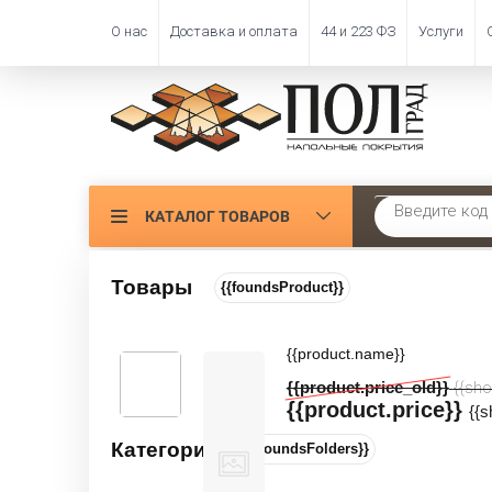
О нас
Доставка и оплата
44 и 223 ФЗ
Услуги
КАТАЛОГ ТОВАРОВ
Главная
 \ 
Ковроли
Товары
{{foundsProduct}}
ФИЛЬТР
Бежевый 
{{product.name}}
Цена:
{{product.price_old}}
Сортировать
{{sho
{{product.price}}
Производитель:
{{
Категории
{{foundsFolders}}
Ширина, м: