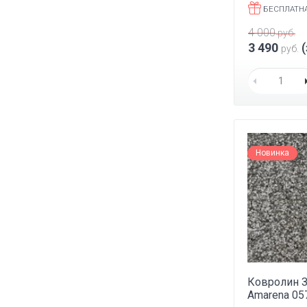
БЕСПЛАТН
4 000
руб.
3 490
(
руб.
Новинка
Ковролин З
Amarena 05