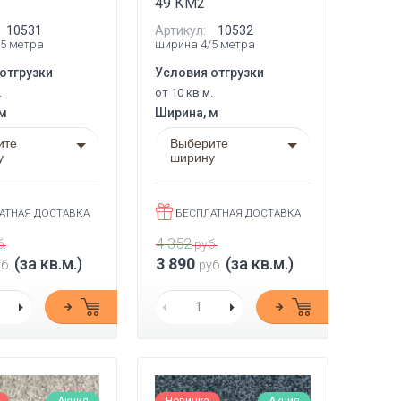
49 КМ2
10531
Артикул:
10532
5 метра
ширина 4/5 метра
отгрузки
Условия отгрузки
.
от 10 кв.м.
 м
Ширина, м
ите
Выберите
у
ширину
АТНАЯ ДОСТАВКА
БЕСПЛАТНАЯ ДОСТАВКА
4 352
.
руб.
(за кв.м.)
3 890
(за кв.м.)
б.
руб.