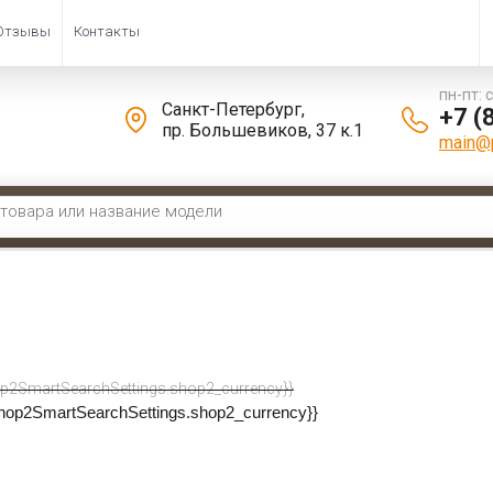
Отзывы
Контакты
пн-пт: 
Санкт-Петербург,
+7 (
пр. Большевиков, 37 к.1
main@p
н
 \ 
Бежевый ковролин
ковролин
 по:
p2SmartSearchSettings.shop2_currency}}
shop2SmartSearchSettings.shop2_currency}}