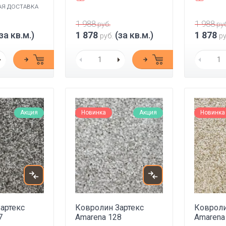
АЯ ДОСТАВКА
1 988
1 988
руб.
руб
за кв.м.)
1 878
(за кв.м.)
1 878
руб.
ру
Акция
Новинка
Акция
Новинка
артекс
Ковролин Зартекс
Ковроли
7
Amarena 128
Amarena