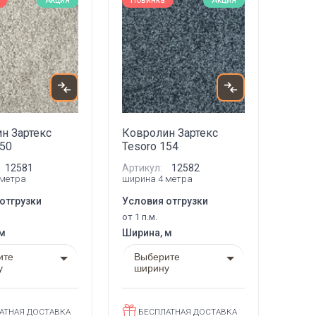
Акция
Новинка
Акция
н Зартекс
Ковролин Зартекс
150
Tesoro 154
12581
Артикул:
12582
 метра
ширина 4 метра
отгрузки
Условия отгрузки
от 1 п.м.
 м
Ширина, м
ите
Выберите
у
ширину
АТНАЯ ДОСТАВКА
БЕСПЛАТНАЯ ДОСТАВКА