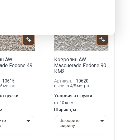
Акция
Новинка
Акция
ин AW
Ковролин AW
ade Fedone 49
Masquerade Fedone 90
КМ2
10615
Артикул:
10620
5 метра
ширина 4/5 метра
отгрузки
Условия отгрузки
.
от 10 кв.м.
 м
Ширина, м
ите
Выберите
у
ширину