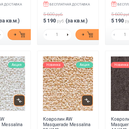
АЯ ДОСТАВКА
БЕСПЛАТНАЯ ДОСТАВКА
БЕСПЛ
5 600
5 600
руб.
руб
за кв.м.)
5 190
(за кв.м.)
5 190
руб.
ру
Акция
Новинка
Акция
Новинка
AW
Ковролин AW
Коврол
 Messalina
Masquerade Messalina
Masquer